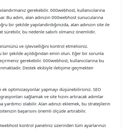
pılandırmanız gerekebilir. 000webhost, kullanıcılarına
unar. Bu adım, alan adınızın 000webhost sunucularına
ğru bir şekilde yapılandırdığınızda, alan adınızın site ile
at sürebilir, bu nedenle sabırlı olmanız önemlidir.
ünümünü ve işlevselliğini kontrol etmelisiniz.
u bir şekilde açıldığından emin olun. Eğer bir sorunla
geçirmeniz gerekebilir. 000webhost, kullanıcılarına bu
unmaktadır. Destek ekibiyle iletişime geçmekten
in ek optimizasyonlar yapmayı düşünebilirsiniz. SEO
rasyonları sağlamak ve site hızını artıracak adımlar
a yardımcı olabilir. Alan adınızı eklemek, bu stratejilerin
itenizin başarısını önemli ölçüde artırabilir.
webhost kontrol paneliniz üzerinden tüm ayarlarınızı