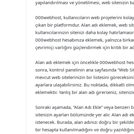
yapılandırılması ve yönetilmesi, web sitenizin baş
000webhost, kullanıcıların web projelerini kolay
çıkan bir platformdur. Alan adı eklemek, web s
kullanıcılarınızın sitenizi daha kolay hatırlamas
000webhost hesabınıza eklemek, yalnızca birkaç 
çevrimiçi varlığını güçlendirmek için kritik bir a
Alan adı eklemek için öncelikle 000webhost hesab
sonra, kontrol panelinin ana sayfasında “Web Si
mevcut web sitelerinizin bir listesini göreceksiniz
ayarlara ulaşabilirsiniz. Bu noktada, dikkatli o
eklemektir. Yanlış bir alan adı girerseniz, sitenizin 
Sonraki aşamada, “Alan Adı Ekle” veya benzeri b
sitenizin ayarları bölümünde yer alır. Alan adı e
istenecek. Burada, alan adınızı doğru bir şekil
bir hesapta kullanılmadığını ve doğru yazıldığın