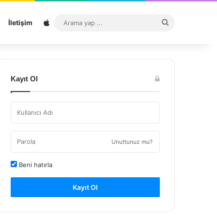
Sitemap
Arama
İletişim
yap
...
Kayıt Ol
Unuttunuz mu?
Beni hatırla
Kayıt Ol