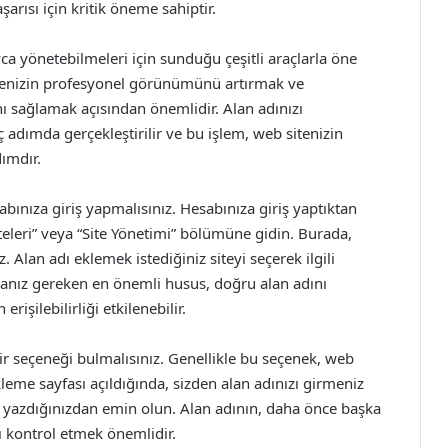
arısı için kritik öneme sahiptir.
ca yönetebilmeleri için sunduğu çeşitli araçlarla öne
itenizin profesyonel görünümünü artırmak ve
ını sağlamak açısından önemlidir. Alan adınızı
adımda gerçekleştirilir ve bu işlem, web sitenizin
dımdır.
ınıza giriş yapmalısınız. Hesabınıza giriş yaptıktan
teleri” veya “Site Yönetimi” bölümüne gidin. Burada,
. Alan adı eklemek istediğiniz siteyi seçerek ilgili
lmanız gereken en önemli husus, doğru alan adını
erişilebilirliği etkilenebilir.
ir seçeneği bulmalısınız. Genellikle bu seçenek, web
kleme sayfası açıldığında, sizden alan adınızı girmeniz
de yazdığınızdan emin olun. Alan adının, daha önce başka
ı kontrol etmek önemlidir.