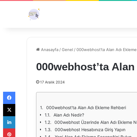
Anasayfa
/
Genel
/
000webhost’ta Alan Adı Ekleme
000webhost’ta Alan
17 Aralık 2024
Facebook
X
000webhost'ta Alan Adı Ekleme Rehberi
Alan Adı Nedir?
LinkedIn
000webhost Üzerinde Alan Adı Ekleme N
Pinterest
000webhost Hesabınıza Giriş Yapın
Yeni Alan Adı Ekleme Seçeneğini Bulun