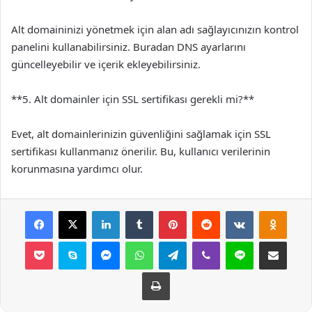
Alt domaininizi yönetmek için alan adı sağlayıcınızın kontrol
panelini kullanabilirsiniz. Buradan DNS ayarlarını
güncelleyebilir ve içerik ekleyebilirsiniz.
**5. Alt domainler için SSL sertifikası gerekli mi?**
Evet, alt domainlerinizin güvenliğini sağlamak için SSL
sertifikası kullanmanız önerilir. Bu, kullanıcı verilerinin
korunmasına yardımcı olur.
Facebook
X
LinkedIn
Tumblr
Pinterest
Reddit
VKontakte
Odnok
Pocket
Skype
Messenger
WhatsApp
Telegram
Viber
Line
E-Posta ile payla
Yazdır