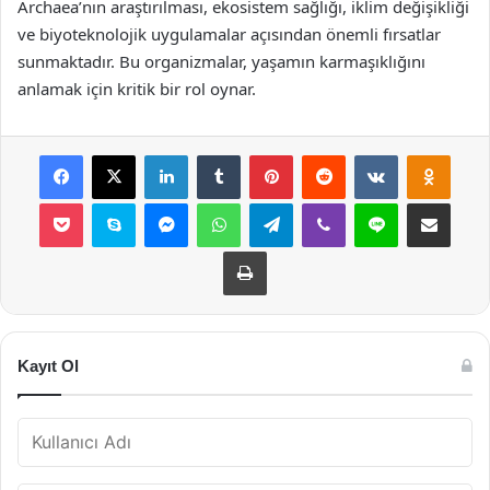
Archaea’nın araştırılması, ekosistem sağlığı, iklim değişikliği
ve biyoteknolojik uygulamalar açısından önemli fırsatlar
sunmaktadır. Bu organizmalar, yaşamın karmaşıklığını
anlamak için kritik bir rol oynar.
Facebook
X
LinkedIn
Tumblr
Pinterest
Reddit
VKontakte
Odnok
Pocket
Skype
Messenger
WhatsApp
Telegram
Viber
Line
E-Posta ile payla
Yazdır
Kayıt Ol