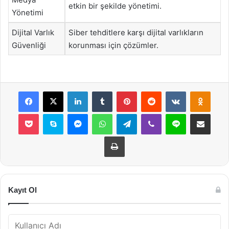
etkin bir şekilde yönetimi.
Yönetimi
Dijital Varlık
Siber tehditlere karşı dijital varlıkların
Güvenliği
korunması için çözümler.
Facebook
X
LinkedIn
Tumblr
Pinterest
Reddit
VKontakte
Odnok
Pocket
Skype
Messenger
WhatsApp
Telegram
Viber
Line
E-Posta ile payla
Yazdır
Kayıt Ol