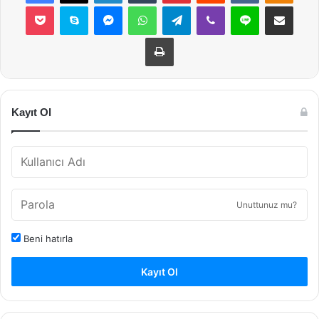
Pocket
Skype
Messenger
WhatsApp
Telegram
Viber
Line
E-Posta ile payla
Yazdır
Kayıt Ol
Unuttunuz mu?
Beni hatırla
Kayıt Ol