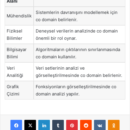
Alanı
Sistemlerin davranışını modellemek için
Mühendislik
co domain belirlenir.
Fiziksel
Deneysel verilerin analizinde co domain
Bilimler
önemli bir rol oynar.
Bilgisayar
Algoritmaların çıktılarının sınırlanmasında
Bilimi
co domain kullanılır.
Veri
Veri setlerinin analizi ve
Analitiği
görselleştirilmesinde co domain belirlenir.
Grafik
Fonksiyonların görselleştirilmesinde co
Çizimi
domain analizi yapılır.
Facebook
X
LinkedIn
Tumblr
Pinterest
Reddit
VKontakte
Odnok