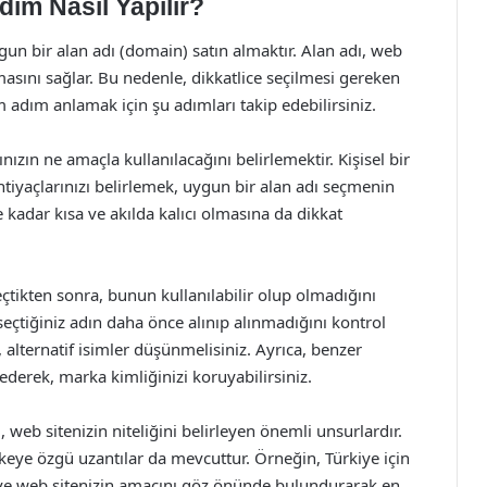
ım Nasıl Yapılır?
ygun bir alan adı (domain) satın almaktır. Alan adı, web
şmasını sağlar. Bu nedenle, dikkatlice seçilmesi gereken
 adım anlamak için şu adımları takip edebilirsiniz.
nızın ne amaçla kullanılacağını belirlemektir. Kişisel bir
htiyaçlarınızı belirlemek, uygun bir alan adı seçmenin
 kadar kısa ve akılda kalıcı olmasına da dikkat
eçtikten sonra, bunun kullanılabilir olup olmadığını
 seçtiğiniz adın daha önce alınıp alınmadığını kontrol
 alternatif isimler düşünmelisiniz. Ayrıca, benzer
 ederek, marka kimliğinizi koruyabilirsiniz.
, web sitenizin niteliğini belirleyen önemli unsurlardır.
lkeye özgü uzantılar da mevcuttur. Örneğin, Türkiye için
izi ve web sitenizin amacını göz önünde bulundurarak en