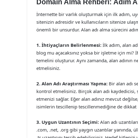
Domain Alma Rehberi: Adım Ad
İnternette bir varlık oluşturmak için ilk adım, u
sitenizin adresidir ve kullanıcıların sitenize ula
önemli bir unsurdur. Alan adı alma sürecini adım
1. İhtiyaçların Belirlenmesi:
İlk adım, alan adı
blog mu açacaksınız yoksa bir işletme için mi? İ
temelini oluşturur. Aynı zamanda, alan adının ne
etmelisiniz.
2. Alan Adı Araştırması Yapma:
Bir alan adı s
kontrol etmelisiniz. Birçok alan adı kaydedicisi,
etmenizi sağlar. Eğer alan adınız mevcut değilse,
isimlerin tescillenip tescillenmediğine de dikkat
3. Uygun Uzantının Seçimi:
Alan adı uzantıları
.com, .net, .org gibi yaygın uzantılar yanında, ü
.tr uzantısını tercih edebilirsiniz. Hedef kitlen