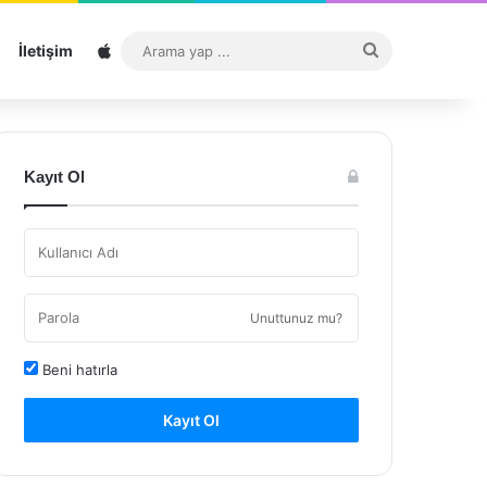
Sitemap
Arama
İletişim
yap
...
Kayıt Ol
Unuttunuz mu?
Beni hatırla
Kayıt Ol