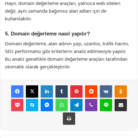
Hayır, domain değerleme araçları, yalnızca web siteleri
değil, aynı zamanda bağımsız alan adları için de
kullanılabilir.
5. Domain değerleme nasıl yapılır?
Domain değerleme, alan adının yaşı, uzantısı, trafik hacmi,
SEO performansı gibi kriterlerin analiz edilmesiyle yapılır.
Bu analiz genellikle domain değerleme araçları tarafından
otomatik olarak gerçekleştirilir.
Facebook
X
LinkedIn
Tumblr
Pinterest
Reddit
VKontakte
Odnok
Pocket
Skype
Messenger
WhatsApp
Telegram
Viber
Line
E-Posta ile payla
Yazdır