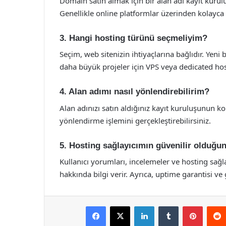
Domain satın almak için bir alan adı kayıt kuruluş
Genellikle online platformlar üzerinden kolayca s
3. Hangi hosting türünü seçmeliyim?
Seçim, web sitenizin ihtiyaçlarına bağlıdır. Yeni
daha büyük projeler için VPS veya dedicated hosti
4. Alan adımı nasıl yönlendirebilirim?
Alan adınızı satın aldığınız kayıt kuruluşunun k
yönlendirme işlemini gerçekleştirebilirsiniz.
5. Hosting sağlayıcımın güvenilir olduğu
Kullanıcı yorumları, incelemeler ve hosting sağl
hakkında bilgi verir. Ayrıca, uptime garantisi ve
Facebook
X
LinkedIn
Tumblr
Pintere