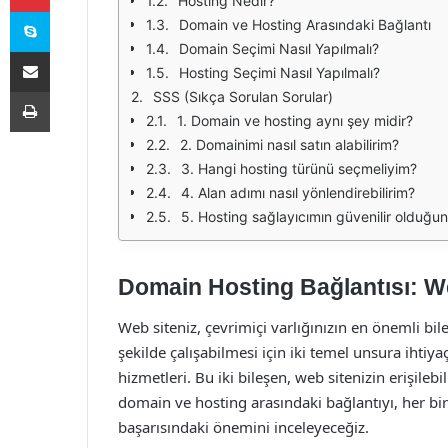
Hosting Nedir?
Skype
Domain ve Hosting Arasındaki Bağlantı
Domain Seçimi Nasıl Yapılmalı?
E-Posta ile paylaş
Hosting Seçimi Nasıl Yapılmalı?
Yazdır
SSS (Sıkça Sorulan Sorular)
1. Domain ve hosting aynı şey midir?
2. Domainimi nasıl satın alabilirim?
3. Hangi hosting türünü seçmeliyim?
4. Alan adımı nasıl yönlendirebilirim?
5. Hosting sağlayıcımın güvenilir olduğun
Domain Hosting Bağlantısı: We
Web siteniz, çevrimiçi varlığınızın en önemli bile
şekilde çalışabilmesi için iki temel unsura ihtiy
hizmetleri. Bu iki bileşen, web sitenizin erişile
domain ve hosting arasındaki bağlantıyı, her birin
başarısındaki önemini inceleyeceğiz.