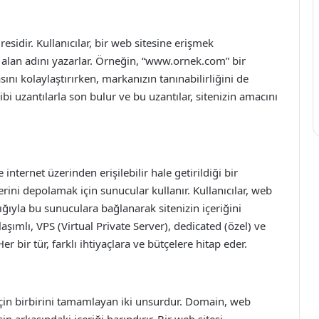
esidir. Kullanıcılar, bir web sitesine erişmek
u alan adını yazarlar. Örneğin, “www.ornek.com” bir
ını kolaylaştırırken, markanızın tanınabilirliğini de
 gibi uzantılarla son bulur ve bu uzantılar, sitenizin amacını
internet üzerinden erişilebilir hale getirildiği bir
erini depolamak için sunucular kullanır. Kullanıcılar, web
ılığıyla bu sunuculara bağlanarak sitenizin içeriğini
aşımlı, VPS (Virtual Private Server), dedicated (özel) ve
er bir tür, farklı ihtiyaçlara ve bütçelere hitap eder.
için birbirini tamamlayan iki unsurdur. Domain, web