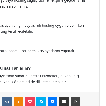
u veya hosting sağlayıcısı ile iletişime geçebilirsiniz.
atın alabilirsiniz.
 başlayanlar için paylaşımlı hosting uygun olabilirken,
ng tercih edilebilir.
ontrol paneli üzerinden DNS ayarlarını yaparak
nu nasıl anlarım?
ayıcısının sunduğu destek hizmetleri, güvenilirliği
 güvenlik önlemleri de dikkate alınmalıdır.
st
Reddit
VKontakte
Odnoklassniki
Pocket
Skype
Messenger
E-Posta ile paylaş
Yazdır