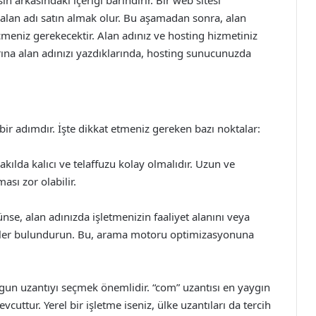
in arkasındaki içeriği barındırır. Bir web sitesi
r alan adı satın almak olur. Bu aşamadan sonra, alan
çmeniz gerekecektir. Alan adınız ve hosting hizmetiniz
arına alan adınızı yazdıklarında, hosting sunucunuzda
 bir adımdır. İşte dikkat etmeniz gereken bazı noktalar:
 akılda kalıcı ve telaffuzu kolay olmalıdır. Uzun ve
ası zor olabilir.
se, alan adınızda işletmenizin faaliyet alanını veya
eler bulundurun. Bu, arama motoru optimizasyonuna
ygun uzantıyı seçmek önemlidir. “com” uzantısı en yaygın
evcuttur. Yerel bir işletme iseniz, ülke uzantıları da tercih