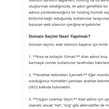
sitenizin adresini sağlarken, hosting ise bu adres
oluşturmak istediğinizde, ilk adım genellikle bi
adınızı yönlendireceğiniz bir hosting hizmeti se
birbirine bağlı olduğunda, kullanıcılar tarayıcıl
bulunan web sitenizin içeriğine erişebilirler.
Domain Seçimi Nasıl Yapılmalı?
Domain seçimi, web sitenizin başarısı için kritik
1. **Kısa ve Anlaşılır Olmalı:** Alan adınız kısa,
karmaşık isimler kullanıcılar tarafından hatırlanm
2. **Anahtar Kelimeleri İçermeli:** Eğer mümkün
sunduğunuz hizmetleri yansıtan anahtar kelim
(SEO) katkıda bulunabilir.
3. **Uygun Uzantıyı Seçin:** Alan adınız için u
olanıdır, ancak “net”, “org” gibi alternatifler de m