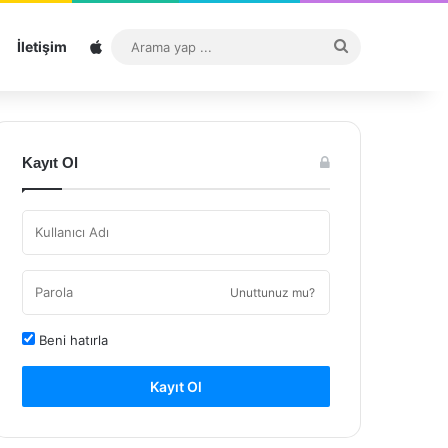
Sitemap
Arama
İletişim
yap
...
Kayıt Ol
Unuttunuz mu?
Beni hatırla
Kayıt Ol