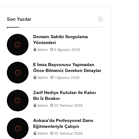
Son Yazılar
Domain Sahibi Sorgulama
Yöntemleri
Admin
5 Ağustos 2026
E İmza Başvurusu Yapmadan
Önce Bilmeniz Gereken Detaylar
Admin
1 Ağustos 2026
Zarif Hediye Kutuları ile Kalıcı
Bir İz Bırakın
Admin
25 Temmuz 2026
Ankara’da Profesyonel Dans
Eğitmenleriyle Çalışın
Admin
25 Temmuz 2026