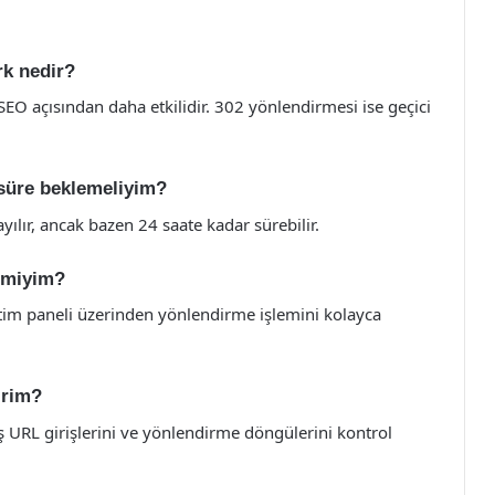
rk nedir?
EO açısından daha etkilidir. 302 yönlendirmesi ise geçici
 süre beklemeliyim?
ayılır, ancak bazen 24 saate kadar sürebilir.
r miyim?
netim paneli üzerinden yönlendirme işlemini kolayca
irim?
ş URL girişlerini ve yönlendirme döngülerini kontrol