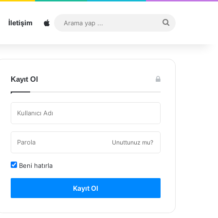
Sitemap
Arama
İletişim
yap
...
Kayıt Ol
Unuttunuz mu?
Beni hatırla
Kayıt Ol