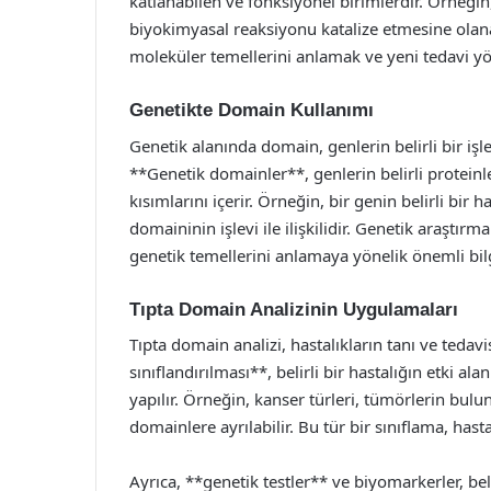
katlanabilen ve fonksiyonel birimlerdir. Örneğin,
biyokimyasal reaksiyonu katalize etmesine olanak
moleküler temellerini anlamak ve yeni tedavi yön
Genetikte Domain Kullanımı
Genetik alanında domain, genlerin belirli bir işle
**Genetik domainler**, genlerin belirli proteinle
kısımlarını içerir. Örneğin, bir genin belirli bir h
domaininin işlevi ile ilişkilidir. Genetik araştır
genetik temellerini anlamaya yönelik önemli bilg
Tıpta Domain Analizinin Uygulamaları
Tıpta domain analizi, hastalıkların tanı ve tedav
sınıflandırılması**, belirli bir hastalığın etki a
yapılır. Örneğin, kanser türleri, tümörlerin bul
domainlere ayrılabilir. Bu tür bir sınıflama, hast
Ayrıca, **genetik testler** ve biyomarkerler, bel