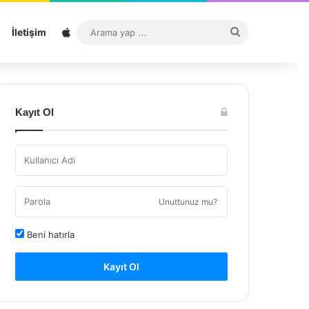
Sitemap
Arama
İletişim
yap
...
Kayıt Ol
Unuttunuz mu?
Beni hatırla
Kayıt Ol