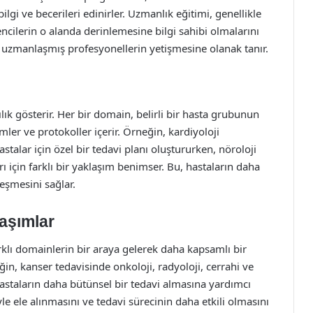
lgi ve becerileri edinirler. Uzmanlık eğitimi, genellikle
rencilerin o alanda derinlemesine bilgi sahibi olmalarını
nda uzmanlaşmış profesyonellerin yetişmesine olanak tanır.
lık gösterir. Her bir domain, belirli bir hasta grubunun
ler ve protokoller içerir. Örneğin, kardiyoloji
stalar için özel bir tedavi planı oluştururken, nöroloji
ı için farklı bir yaklaşım benimser. Bu, hastaların daha
leşmesini sağlar.
laşımlar
rklı domainlerin bir araya gelerek daha kapsamlı bir
in, kanser tedavisinde onkoloji, radyoloji, cerrahi ve
, hastaların daha bütünsel bir tedavi almasına yardımcı
yle ele alınmasını ve tedavi sürecinin daha etkili olmasını