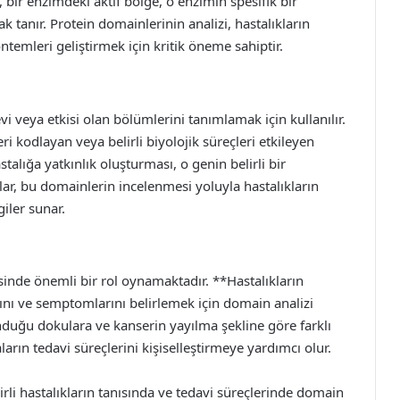
 bir enzimdeki aktif bölge, o enzimin spesifik bir
 tanır. Protein domainlerinin analizi, hastalıkların
temleri geliştirmek için kritik öneme sahiptir.
vi veya etkisi olan bölümlerini tanımlamak için kullanılır.
ri kodlayan veya belirli biyolojik süreçleri etkileyen
astalığa yatkınlık oluşturması, o genin belirli bir
malar, bu domainlerin incelenmesi yoluyla hastalıkların
iler sunar.
isinde önemli bir rol oynamaktadır. **Hastalıkların
lanını ve semptomlarını belirlemek için domain analizi
unduğu dokulara ve kanserin yayılma şekline göre farklı
aların tedavi süreçlerini kişiselleştirmeye yardımcı olur.
irli hastalıkların tanısında ve tedavi süreçlerinde domain