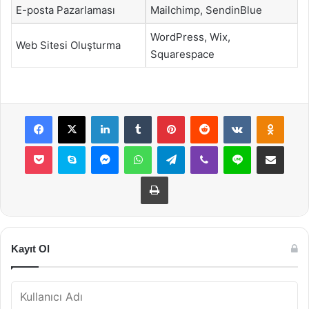
E-posta Pazarlaması
Mailchimp, SendinBlue
WordPress, Wix,
Web Sitesi Oluşturma
Squarespace
Facebook
X
LinkedIn
Tumblr
Pinterest
Reddit
VKontakte
Odnok
Pocket
Skype
Messenger
WhatsApp
Telegram
Viber
Line
E-Posta ile payla
Yazdır
Kayıt Ol