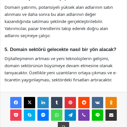
Domain yatırımı, potansiyeli yüksek alan adlarının satın
alınması ve daha sonra bu alan adlarının değer
kazandığında satılması şeklinde gerçekleştirilebilir.
Yatırımcılar, pazar trendlerini takip ederek doğru alan
adlarını seçmeye çalışır.
5. Domain sektörü gelecekte nasıl bir yön alacak?
Dijitalleşmenin artması ve yeni teknolojilerin gelişimi,
domain sektörünün büyümeye devam etmesine olanak
tanıyacaktır. Özellikle yeni uzantıların ortaya çıkması ve e-
ticaretin yaygınlaşması, sektördeki fırsatları artıracaktır.
Facebook
X
LinkedIn
Tumblr
Pinterest
Reddit
VKontakte
Odnok
Pocket
Skype
Messenger
WhatsApp
Telegram
Viber
Line
E-Posta ile payla
Yazdır