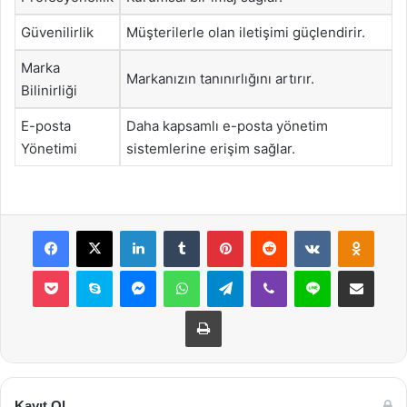
Güvenilirlik
Müşterilerle olan iletişimi güçlendirir.
Marka
Markanızın tanınırlığını artırır.
Bilinirliği
E-posta
Daha kapsamlı e-posta yönetim
Yönetimi
sistemlerine erişim sağlar.
Facebook
X
LinkedIn
Tumblr
Pinterest
Reddit
VKontakte
Odnok
Pocket
Skype
Messenger
WhatsApp
Telegram
Viber
Line
E-Posta ile payla
Yazdır
Kayıt Ol