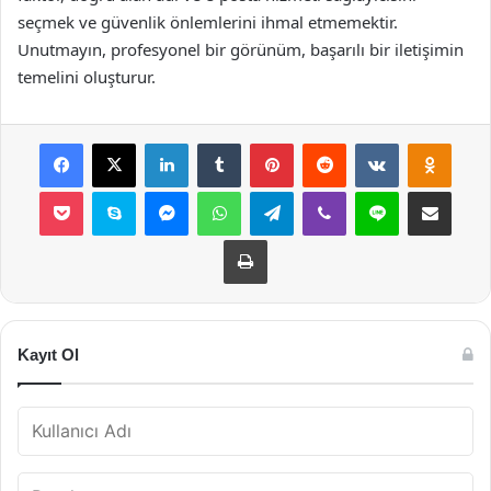
seçmek ve güvenlik önlemlerini ihmal etmemektir.
Unutmayın, profesyonel bir görünüm, başarılı bir iletişimin
temelini oluşturur.
Facebook
X
LinkedIn
Tumblr
Pinterest
Reddit
VKontakte
Odnok
Pocket
Skype
Messenger
WhatsApp
Telegram
Viber
Line
E-Posta ile payla
Yazdır
Kayıt Ol