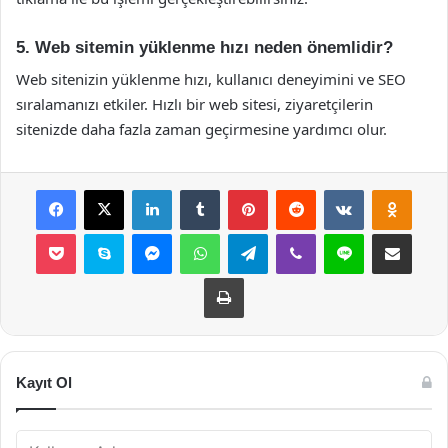
5. Web sitemin yüklenme hızı neden önemlidir?
Web sitenizin yüklenme hızı, kullanıcı deneyimini ve SEO
sıralamanızı etkiler. Hızlı bir web sitesi, ziyaretçilerin
sitenizde daha fazla zaman geçirmesine yardımcı olur.
Facebook
X
LinkedIn
Tumblr
Pinterest
Reddit
VKontakte
Odnok
Pocket
Skype
Messenger
WhatsApp
Telegram
Viber
Line
E-Posta ile payla
Yazdır
Kayıt Ol