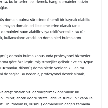
yrıca, bu kriterleri belirlemek, hangi domainlerin sizin
ğlar.
müş domain bulma sürecinde önemli bir kaynak olabilir.
nılmayan domainleri listelemelerine olanak tanır.
i domainleri satın alabilir veya teklif verebilir. Bu tür
k, kullanıcıların aradıkları domainleri bulmalarını
 düşmüş domain bulma konusunda profesyonel hizmetler
rına göre özelleştirilmiş stratejiler geliştirir ve en uygun
bu uzmanlar, düşmüş domainlerin yeniden kullanımı
imi de sağlar. Bu nedenle, profesyonel destek almak,
araştırmalarınızı derinleştirmek önemlidir. İlk
irsiniz, ancak doğru stratejilerle ve sürekli bir çaba ile
siniz. Unutmayın ki, düşmüş domainlerin değeri zamanla