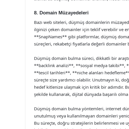
8. Domain Müzayedeleri
Bazı web siteleri, düşmüş domainlerin müzayede
ilginizi çeken domainler için teklif verebilir ve e
**SnapNames** gibi platformlar, düşmüş domai
süreçleri, rekabetçi fiyatlarla değerli domainler
Düşmüş domain bulma süreci, dikkatli bir araştırm
**backlink analizi**, **sosyal medya takibi**, 
**tescil tarihleri**, **niche alanları hedeflem
süreçte size yardımcı olabilir. Unutmayın ki, d
hedef kitlenize ulaşmak için kritik bir adımdır.
şekilde kullanarak, dijital dünyada başarılı olma ş
Düşmüş domain bulma yöntemleri, internet dünyas
unutulmuş veya kullanılmayan domainleri yenid
Bu süreçte, doğru stratejilerin belirlenmesi ve 