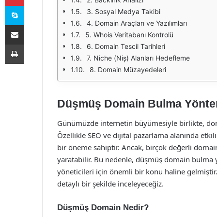
Skype
3. Sosyal Medya Takibi
4. Domain Araçları ve Yazılımları
E-Posta ile paylaş
5. Whois Veritabanı Kontrolü
Yazdır
6. Domain Tescil Tarihleri
7. Niche (Niș) Alanları Hedefleme
8. Domain Müzayedeleri
Düşmüş Domain Bulma Yönte
Günümüzde internetin büyümesiyle birlikte, domai
Özellikle SEO ve dijital pazarlama alanında etkil
bir öneme sahiptir. Ancak, birçok değerli domaini
yaratabilir. Bu nedenle, düşmüş domain bulma 
yöneticileri için önemli bir konu haline gelmi
detaylı bir şekilde inceleyeceğiz.
Düşmüş Domain Nedir?