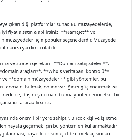
ye çıkarıldığı platformlar sunar. Bu müzayedelerde,
n iyi fiyatla satın alabilirsiniz. **NameJet** ve
n müzayedeleri için popüler seçeneklerdir. Müzayede
 bulmanıza yardımcı olabilir.
a ve strateji gerektirir. **Domain satış siteleri**,
**domain araçları**, **Whois veritabanı kontrolü**,
e** ve **domain müzayedeleri** gibi yöntemler, bu
oğru domaini bulmak, online varlığınızı güçlendirmek ve
 Bu nedenle, düşmüş domain bulma yöntemlerini etkili bir
ansınızı artırabilirsiniz.
ında önemli bir yere sahiptir. Birçok kişi ve işletme,
en hayata geçirmek için bu yöntemleri kullanmaktadır.
uygulanması, başarılı bir sonuç elde etmek açısından