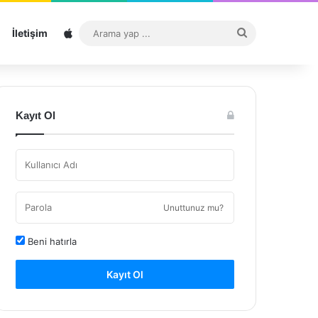
Sitemap
Arama
İletişim
yap
...
Kayıt Ol
Unuttunuz mu?
Beni hatırla
Kayıt Ol