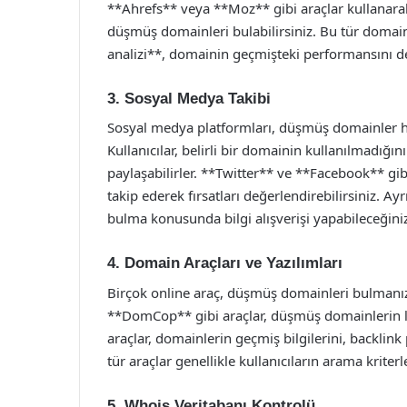
**Ahrefs** veya **Moz** gibi araçlar kullanarak,
düşmüş domainleri bulabilirsiniz. Bu tür domainl
analizi**, domainin geçmişteki performansını de
3. Sosyal Medya Takibi
Sosyal medya platformları, düşmüş domainler hak
Kullanıcılar, belirli bir domainin kullanılmadı
paylaşabilirler. **Twitter** ve **Facebook** gib
takip ederek fırsatları değerlendirebilirsiniz. 
bulma konusunda bilgi alışverişi yapabileceğiniz
4. Domain Araçları ve Yazılımları
Birçok online araç, düşmüş domainleri bulmanız
**DomCop** gibi araçlar, düşmüş domainlerin li
araçlar, domainlerin geçmiş bilgilerini, backlink p
tür araçlar genellikle kullanıcıların arama kriter
5. Whois Veritabanı Kontrolü