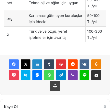
.net
Teknoloji ve ağlar için uygun
TL/yıl
Kar amacı gütmeyen kuruluşlar
50-100
.org
için idealdir
TL/yıl
Türkiye’ye özgü, yerel
100-300
.tr
işletmeler için avantajlı
TL/yıl
Facebook
X
LinkedIn
Tumblr
Pinterest
Reddit
VKontakte
Odnok
Pocket
Skype
Messenger
WhatsApp
Telegram
Viber
Line
E-Posta ile payla
Yazdır
Kayıt Ol