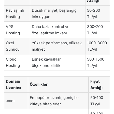
Aralığı
Paylaşımlı
Düşük maliyet, başlangıç
50-200
Hosting
için uygun
TL/yıl
VPS
Daha fazla kontrol ve
300-700
Hosting
özelleştirme imkanı
TL/yıl
Özel
Yüksek performans, yüksek
1000-3000
Sunucu
maliyet
TL/yıl
Cloud
Esnek kaynaklar,
500-1500
Hosting
ölçeklenebilirlik
TL/yıl
Domain
Fiyat
Özellikler
Uzantısı
Aralığı
En popüler uzantı, geniş bir
50-100
.com
kitleye hitap eder
TL/yıl
50-100