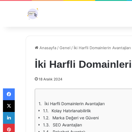
Anasayfa
/
Genel
/
İki Harfli Domainlerin Avantajları
İki Harfli Domainler
18 Aralık 2024
Facebook
X
İki Harfli Domainlerin Avantajları
Kolay Hatırlanabilirlik
LinkedIn
Marka Değeri ve Güveni
Pinterest
SEO Avantajları
Rekabet Avantajı