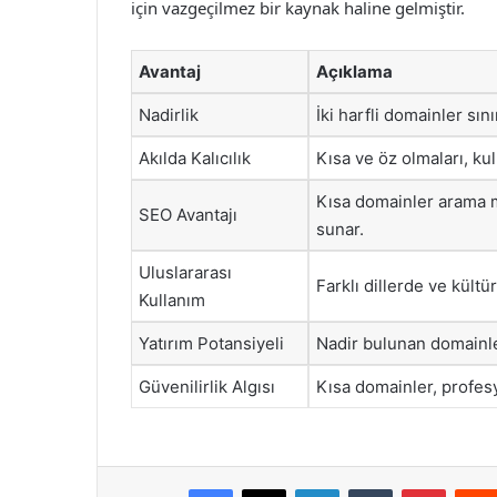
için vazgeçilmez bir kaynak haline gelmiştir.
Avantaj
Açıklama
Nadirlik
İki harfli domainler sın
Akılda Kalıcılık
Kısa ve öz olmaları, kul
Kısa domainler arama m
SEO Avantajı
sunar.
Uluslararası
Farklı dillerde ve kültür
Kullanım
Yatırım Potansiyeli
Nadir bulunan domainle
Güvenilirlik Algısı
Kısa domainler, profesyo
Facebook
X
LinkedIn
Tumblr
Pintere