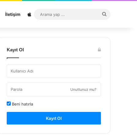
Sitemap
Arama
İletişim
yap
...
Kayıt Ol
Unuttunuz mu?
Beni hatırla
Kayıt Ol