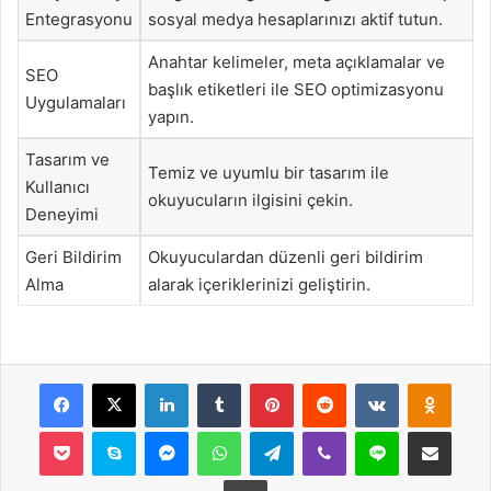
Entegrasyonu
sosyal medya hesaplarınızı aktif tutun.
Anahtar kelimeler, meta açıklamalar ve
SEO
başlık etiketleri ile SEO optimizasyonu
Uygulamaları
yapın.
Tasarım ve
Temiz ve uyumlu bir tasarım ile
Kullanıcı
okuyucuların ilgisini çekin.
Deneyimi
Geri Bildirim
Okuyuculardan düzenli geri bildirim
Alma
alarak içeriklerinizi geliştirin.
Facebook
X
LinkedIn
Tumblr
Pinterest
Reddit
VKontakte
Odnok
Pocket
Skype
Messenger
WhatsApp
Telegram
Viber
Line
E-Posta ile payla
Yazdır