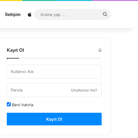
Sitemap
Arama
İletişim
yap
...
Kayıt Ol
Unuttunuz mu?
Beni hatırla
Kayıt Ol