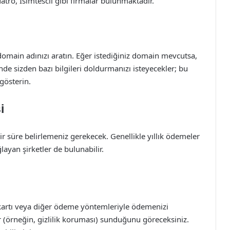
ro, İsimtescil gibi firmalar bulunmaktadır.
e domain adınızı aratın. Eğer istediğiniz domain mevcutsa,
inde sizden bazı bilgileri doldurmanızı isteyecekler; bu
gösterin.
i
ir süre belirlemeniz gerekecek. Genellikle yıllık ödemeler
layan şirketler de bulunabilir.
kartı veya diğer ödeme yöntemleriyle ödemenizi
er (örneğin, gizlilik koruması) sunduğunu göreceksiniz.