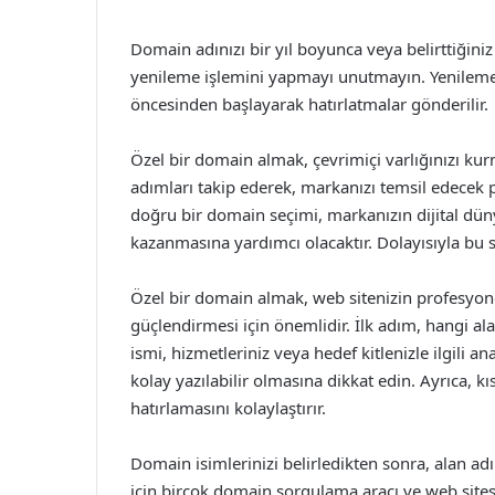
Domain adınızı bir yıl boyunca veya belirttiğin
yenileme işlemini yapmayı unutmayın. Yenileme 
öncesinden başlayarak hatırlatmalar gönderilir.
Özel bir domain almak, çevrimiçi varlığınızı kurm
adımları takip ederek, markanızı temsil edecek p
doğru bir domain seçimi, markanızın dijital dün
kazanmasına yardımcı olacaktır. Dolayısıyla bu 
Özel bir domain almak, web sitenizin profesyone
güçlendirmesi için önemlidir. İlk adım, hangi ala
ismi, hizmetleriniz veya hedef kitlenizle ilgili ana
kolay yazılabilir olmasına dikkat edin. Ayrıca, kı
hatırlamasını kolaylaştırır.
Domain isimlerinizi belirledikten sonra, alan ad
için birçok domain sorgulama aracı ve web sitesi