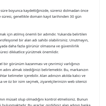
iz süre boyunca kaydettiğinizde, süreniz dolmadan önce
süresi, genellikle domain kayıt tarihinden 30 gün
ak için atılmış önemli bir adımdır. Yukarıda belirtilen
rofesyonel bir alan adı sahibi olabilirsiniz. Unutmayın,
yada daha fazla görünür olmasına ve güvenilirlik
süreci dikkatlice yürütmek önemlidir.
l bir görünüm kazanması ve çevrimiçi varlığınızı
n adını almak istediğinizi belirlemektir. Bu, markanızın
htar kelimeler içerebilir. Alan adınızın akılda kalıcı ve
sa ve öz bir isim seçmek, ziyaretçilerinizin web sitenizi
ının müsait olup olmadığını kontrol etmelisiniz. Bunun
 bulunmaktadır. Bu araçlar, girdiğiniz alan adının başka