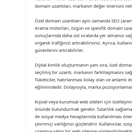
domain uzantıları, markanın değer önerisini net 
Özel domain uzantıları aynı zamanda SEO (aram
Arama motorları, özgün ve spesifik domain uzantı
sonuçlarında daha üst sıralarda yer almanızı sağ
organik trafiğinizi artırabilirsiniz. Ayrıca, kullan
güvenlerini artırabilirler.
Dijital kimlik oluşturmanın yanı sıra, özel domain
seçilmiş bir uzantı, markanın farklılaşmasını sağ
Tüketiciler, hatırlanması kolay olan ve anlamlı d
eğilimindedir. Dolayısıyla, marka pozisyonlaması
Kişisel veya kurumsal web siteleri için özelleşmi
önünde bulundurmak gerekir. Tutarlılık sağlam
de sosyal medya hesaplarında kullanılması öner
çevrimiçi varlığınızı güçlendirir. Kullanıcılar, 
uzantıya sahip bir web sitesine yönlendirilmek