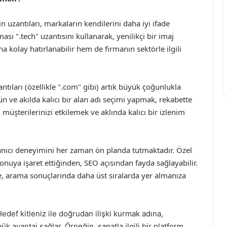
n uzantıları, markaların kendilerini daha iyi ifade
ması ".tech" uzantısını kullanarak, yenilikçi bir imaj
ha kolay hatırlanabilir hem de firmanın sektörle ilgili
antıları (özellikle ".com" gibi) artık büyük çoğunlukla
n ve akılda kalıcı bir alan adı seçimi yapmak, rekabette
müşterilerinizi etkilemek ve aklında kalıcı bir izlenim
anıcı deneyimini her zaman ön planda tutmaktadır. Özel
konuya işaret ettiğinden, SEO açısından fayda sağlayabilir.
de, arama sonuçlarında daha üst sıralarda yer almanıza
Hedef kitleniz ile doğrudan ilişki kurmak adına,
 avantaj sağlar. Örneğin, sanatla ilgili bir platform