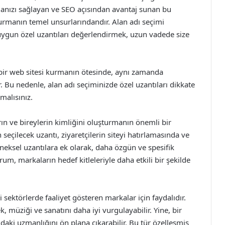
urmanızı sağlayan ve SEO açısından avantaj sunan bu
uşturmanın temel unsurlarındandır. Alan adı seçimi
uygun özel uzantıları değerlendirmek, uzun vadede size
bir web sitesi kurmanın ötesinde, aynı zamanda
r. Bu nedenle, alan adı seçiminizde özel uzantıları dikkate
nmalısınız.
ın ve bireylerin kimliğini oluşturmanın önemli bir
n seçilecek uzantı, ziyaretçilerin siteyi hatırlamasında ve
neksel uzantılara ek olarak, daha özgün ve spesifik
um, markaların hedef kitleleriyle daha etkili bir şekilde
li sektörlerde faaliyet gösteren markalar için faydalıdır.
, müziği ve sanatını daha iyi vurgulayabilir. Yine, bir
ndaki uzmanlığını ön plana çıkarabilir. Bu tür özelleşmiş