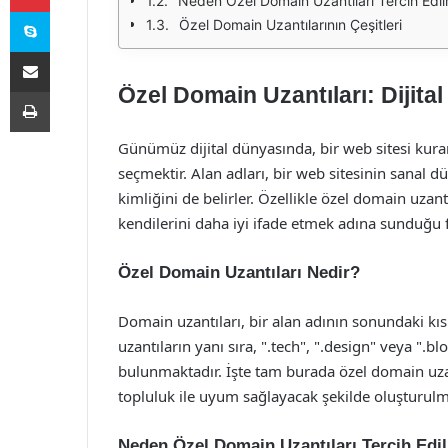
Neden Özel Domain Uzantıları Tercih Edil
Skype
Özel Domain Uzantılarının Çeşitleri
E-Posta ile paylaş
Özel Domain Uzantıları: Dijital
Yazdır
Günümüz dijital dünyasında, bir web sitesi kura
seçmektir. Alan adları, bir web sitesinin sanal
kimliğini de belirler. Özellikle özel domain uzant
kendilerini daha iyi ifade etmek adına sunduğu fı
Özel Domain Uzantıları Nedir?
Domain uzantıları, bir alan adının sonundaki kısm
uzantıların yanı sıra, ".tech", ".design" veya ".bl
bulunmaktadır. İşte tam burada özel domain uzant
topluluk ile uyum sağlayacak şekilde oluşturulmu
Neden Özel Domain Uzantıları Tercih Edi