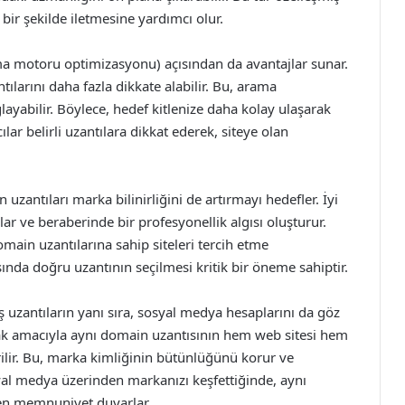
bir şekilde iletmesine yardımcı olur.
a motoru optimizasyonu) açısından da avantajlar sunar.
larını daha fazla dikkate alabilir. Bu, arama
layabilir. Böylece, hedef kitlenize daha kolay ulaşarak
ıcılar belirli uzantılara dikkat ederek, siteye olan
 uzantıları marka bilinirliğini de artırmayı hedefler. İyi
lar ve beraberinde bir profesyonellik algısı oluşturur.
omain uzantılarına sahip siteleri tercih etme
nda doğru uzantının seçilmesi kritik bir öneme sahiptir.
ş uzantıların yanı sıra, sosyal medya hesaplarını da göz
ak amacıyla aynı domain uzantısının hem web sitesi hem
ilir. Bu, marka kimliğinin bütünlüğünü korur ve
sosyal medya üzerinden markanızı keşfettiğinde, aynı
ten memnuniyet duyarlar.