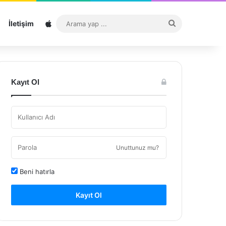
Sitemap
Arama
İletişim
yap
...
Kayıt Ol
Unuttunuz mu?
Beni hatırla
Kayıt Ol