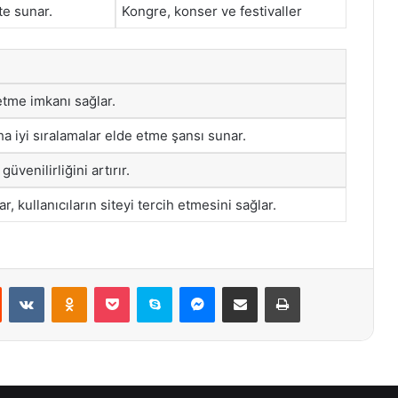
te sunar.
Kongre, konser ve festivaller
 etme imkanı sağlar.
 iyi sıralamalar elde etme şansı sunar.
üvenilirliğini artırır.
r, kullanıcıların siteyi tercih etmesini sağlar.
st
Reddit
VKontakte
Odnoklassniki
Pocket
Skype
Messenger
E-Posta ile paylaş
Yazdır