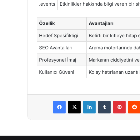
.events
Etkinlikler hakkında bilgi veren bir si
Özellik
Avantajları
Hedef Spesifikliği
Belirli bir kitleye hitap
SEO Avantajları
Arama motorlarında daha
Profesyonel İmaj
Markanın ciddiyetini ve g
Kullanıcı Güveni
Kolay hatırlanan uzantıla
Facebook
X
LinkedIn
Tumblr
Pintere