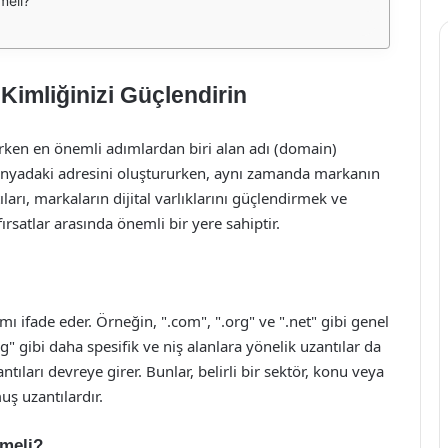
meli?
 Kimliğinizi Güçlendirin
rken en önemli adımlardan biri alan adı (domain)
 dünyadaki adresini oluştururken, aynı zamanda markanın
ıları, markaların dijital varlıklarını güçlendirmek ve
rsatlar arasında önemli bir yere sahiptir.
ı ifade eder. Örneğin, ".com", ".org" ve ".net" gibi genel
og" gibi daha spesifik ve niş alanlara yönelik uzantılar da
ıları devreye girer. Bunlar, belirli bir sektör, konu veya
ş uzantılardır.
lmeli?