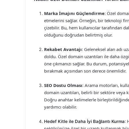
Marka İmajını Güçlendirme
: Özel domai
etmelerini sağlar. Örneğin, bir teknoloji fir
çizebilir. Bu, hem kullanıcılar tarafından da
olduğunu doğrudan belirtmiş olur.
Rekabet Avantajı
: Geleneksel alan adı uz
doldu. Özel domain uzantıları ile daha özgü
öne çıkmanızı sağlar. Bu durum, potansiyel 
bırakmak açısından son derece önemlidir.
SEO Dostu Olması
: Arama motorları, kull
domain uzantıları, belirli bir sektöre veya 
Doğru anahtar kelimelerle birleştirildiğin
yardımcı olabilir.
Hedef Kitle ile Daha İyi Bağlantı Kurma
: 
sektörünüze özel bir uzantı kullanmak büyük