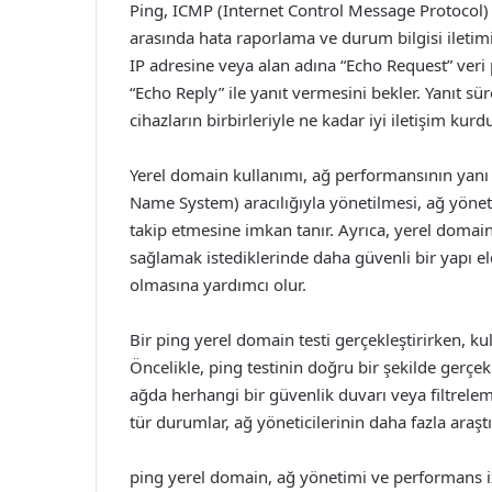
Ping, ICMP (Internet Control Message Protocol) pr
arasında hata raporlama ve durum bilgisi iletimi 
IP adresine veya alan adına “Echo Request” veri 
“Echo Reply” ile yanıt vermesini bekler. Yanıt sü
cihazların birbirleriyle ne kadar iyi iletişim kur
Yerel domain kullanımı, ağ performansının yanı s
Name System) aracılığıyla yönetilmesi, ağ yöneti
takip etmesine imkan tanır. Ayrıca, yerel domain 
sağlamak istediklerinde daha güvenli bir yapı elde
olmasına yardımcı olur.
Bir ping yerel domain testi gerçekleştirirken, ku
Öncelikle, ping testinin doğru bir şekilde gerçekl
ağda herhangi bir güvenlik duvarı veya filtreleme
tür durumlar, ağ yöneticilerinin daha fazla araşt
ping yerel domain, ağ yönetimi ve performans iz