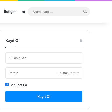
Sitemap
Arama
İletişim
yap
...
Kayıt Ol
Unuttunuz mu?
Beni hatırla
Kayıt Ol