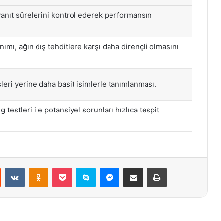
yanıt sürelerini kontrol ederek performansın
ımı, ağın dış tehditlere karşı daha dirençli olmasını
sleri yerine daha basit isimlerle tanımlanması.
g testleri ile potansiyel sorunları hızlıca tespit
st
Reddit
VKontakte
Odnoklassniki
Pocket
Skype
Messenger
E-Posta ile paylaş
Yazdır