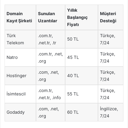
Yıllık
Domain
Sunulan
Müşteri
Başlangıç
Kayıt Şirketi
Uzantılar
Desteği
Fiyatı
Türk
.com.tr,
Türkçe,
50 TL
Telekom
.net.tr, .tr
7/24
.com.tr, .net,
Türkçe,
Natro
45 TL
.org
7/24
.com, .net,
Türkçe,
Hostinger
40 TL
.org
7/24
.com.tr,
Türkçe,
İsimtescil
55 TL
.net.tr, .info
7/24
.com, .net,
İngilizce,
Godaddy
60 TL
.org
7/24