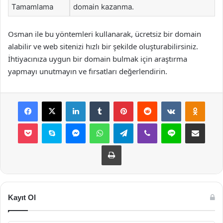
Tamamlama
domain kazanma.
Osman ile bu yöntemleri kullanarak, ücretsiz bir domain
alabilir ve web sitenizi hızlı bir şekilde oluşturabilirsiniz.
İhtiyacınıza uygun bir domain bulmak için araştırma
yapmayı unutmayın ve fırsatları değerlendirin.
Facebook
X
LinkedIn
Tumblr
Pinterest
Reddit
VKontakte
Odnok
Pocket
Skype
Messenger
WhatsApp
Telegram
Viber
Line
E-Posta ile payla
Yazdır
Kayıt Ol