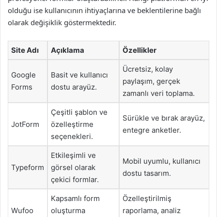
olduğu ise kullanıcının ihtiyaçlarına ve beklentilerine bağlı
olarak değişiklik göstermektedir.
Site Adı
Açıklama
Özellikler
Ücretsiz, kolay
Google
Basit ve kullanıcı
paylaşım, gerçek
Forms
dostu arayüz.
zamanlı veri toplama.
Çeşitli şablon ve
Sürükle ve bırak arayüz,
JotForm
özelleştirme
entegre anketler.
seçenekleri.
Etkileşimli ve
Mobil uyumlu, kullanıcı
Typeform
görsel olarak
dostu tasarım.
çekici formlar.
Kapsamlı form
Özelleştirilmiş
Wufoo
oluşturma
raporlama, analiz