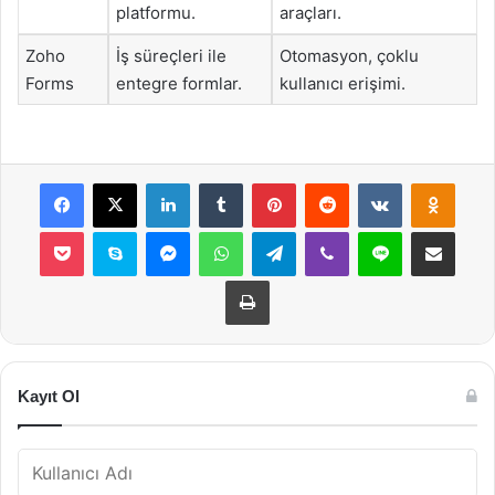
platformu.
araçları.
Zoho
İş süreçleri ile
Otomasyon, çoklu
Forms
entegre formlar.
kullanıcı erişimi.
Facebook
X
LinkedIn
Tumblr
Pinterest
Reddit
VKontakte
Odnok
Pocket
Skype
Messenger
WhatsApp
Telegram
Viber
Line
E-Posta ile payla
Yazdır
Kayıt Ol