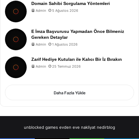
Domain Sahibi Sorgulama Yöntemleri
Admin
5 Ağustos 2026
E İmza Başvurusu Yapmadan Önce Bilmeniz
Gereken Detaylar
Admin
1 Ağustos 2026
Zarif Hediye Kutuları ile Kalıcı Bir İz Bırakın
Admin
25 Temmuz 2026
Daha Fazla Yükle
unblocked games
evden eve nakliyat
nedirblog