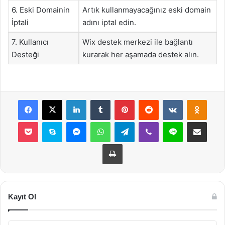
6. Eski Domainin
Artık kullanmayacağınız eski domain
İptali
adını iptal edin.
7. Kullanıcı
Wix destek merkezi ile bağlantı
Desteği
kurarak her aşamada destek alın.
Facebook
X
LinkedIn
Tumblr
Pinterest
Reddit
VKontakte
Odnok
Pocket
Skype
Messenger
WhatsApp
Telegram
Viber
Line
E-Posta ile payla
Yazdır
Kayıt Ol