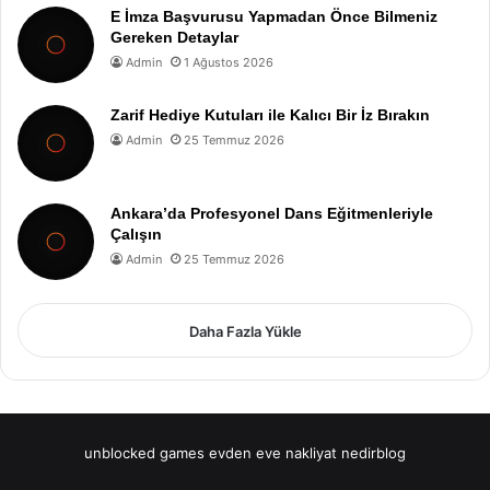
E İmza Başvurusu Yapmadan Önce Bilmeniz
Gereken Detaylar
Admin
1 Ağustos 2026
Zarif Hediye Kutuları ile Kalıcı Bir İz Bırakın
Admin
25 Temmuz 2026
Ankara’da Profesyonel Dans Eğitmenleriyle
Çalışın
Admin
25 Temmuz 2026
Daha Fazla Yükle
unblocked games
evden eve nakliyat
nedirblog