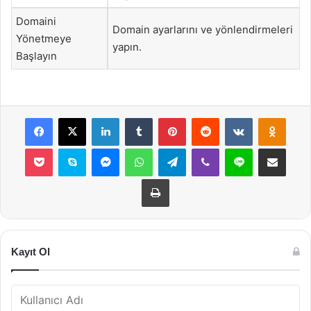
Domaini
Domain ayarlarını ve yönlendirmeleri
Yönetmeye
yapın.
Başlayın
Facebook
X
LinkedIn
Tumblr
Pinterest
Reddit
VKontakte
Odnok
Pocket
Skype
Messenger
WhatsApp
Telegram
Viber
Line
E-Posta ile payla
Yazdır
Kayıt Ol