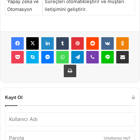
Yapay Zeka ve
Süreçleri otomatikleştirir ve müşteri
Otomasyon
iletişimini geliştirir.
Facebook
X
LinkedIn
Tumblr
Pinterest
Reddit
VKontakte
Odnok
Pocket
Skype
Messenger
WhatsApp
Telegram
Viber
Line
E-Posta ile payla
Yazdır
Kayıt Ol
Unuttunuz mu?