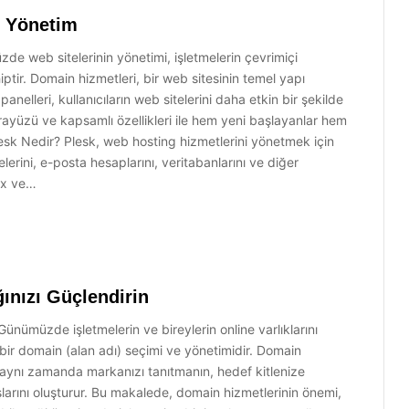
y Yönetim
de web sitelerinin yönetimi, işletmelerin çevrimiçi
hiptir. Domain hizmetleri, bir web sitesinin temel yapı
anelleri, kullanıcıların web sitelerini daha etkin bir şekilde
arayüzü ve kapsamlı özellikleri ile hem yeni başlayanlar hem
Plesk Nedir? Plesk, web hosting hizmetlerini yönetmek için
telerini, e-posta hesaplarını, veritabanlarını ve diğer
nux ve…
ğınızı Güçlendirin
Günümüzde işletmelerin ve bireylerin online varlıklarını
bir domain (alan adı) seçimi ve yönetimidir. Domain
 aynı zamanda markanızı tanıtmanın, hedef kitlenize
şlarını oluşturur. Bu makalede, domain hizmetlerinin önemi,