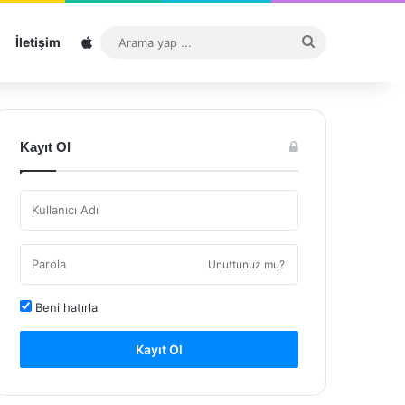
Sitemap
Arama
İletişim
yap
...
Kayıt Ol
Unuttunuz mu?
Beni hatırla
Kayıt Ol