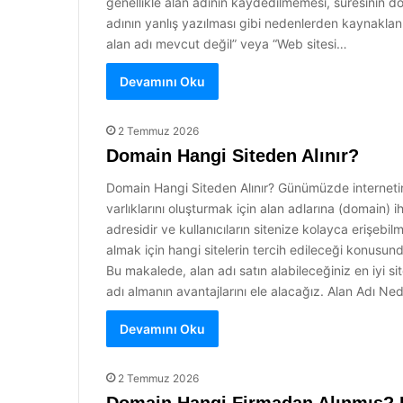
genellikle alan adının kaydedilmemesi, süresinin do
adının yanlış yazılması gibi nedenlerden kaynaklanır.
alan adı mevcut değil” veya “Web sitesi…
Devamını Oku
2 Temmuz 2026
Domain Hangi Siteden Alınır?
Domain Hangi Siteden Alınır? Günümüzde internetin y
varlıklarını oluşturmak için alan adlarına (domain) i
adresidir ve kullanıcıların sitenize kolayca erişebilm
almak için hangi sitelerin tercih edileceği konusunda
Bu makalede, alan adı satın alabileceğiniz en iyi si
adı almanın avantajlarını ele alacağız. Alan Adı Ned
Devamını Oku
2 Temmuz 2026