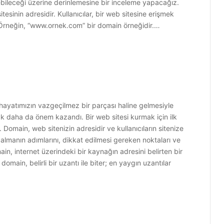
irebileceği üzerine derinlemesine bir inceleme yapacağız.
sinin adresidir. Kullanıcılar, bir web sitesine erişmek
r. Örneğin, “www.ornek.com” bir domain örneğidir.…
hayatımızın vazgeçilmez bir parçası haline gelmesiyle
rmak daha da önem kazandı. Bir web sitesi kurmak için ilk
. Domain, web sitenizin adresidir ve kullanıcıların sitenize
almanın adımlarını, dikkat edilmesi gereken noktaları ve
in, internet üzerindeki bir kaynağın adresini belirten bir
omain, belirli bir uzantı ile biter; en yaygın uzantılar