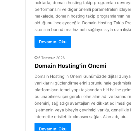
noktada, domain hosting takip programları devreye
performansını ve diğer önemli parametreleri izleyere
makalede, domain hosting takip programlarının ne 
olduğunu inceleyeceğiz. Domain Hosting Takip Pro
sitenizin barındırma hizmeti sağlayıcısıyla olan iliş
Devamını Oku
6 Temmuz 2026
Domain Hosting’in Önemi
Domain Hosting’in Önemi Günümüzde dijital dünyanın
varlıklarını güçlendirmelerini zorunlu hale getirmiş
platformların temel yapı taşlarından biri haline gelm
bulunabilmesi için gerekli olan alan adı ve barındı
önemini, sağladığı avantajları ve dikkat edilmesi ger
işletmenin veya bireyin çevrimiçi varlığı, genellikle
internette erişilebilir olmasını sağlar. Alan adı, bir…
Devamını Oku