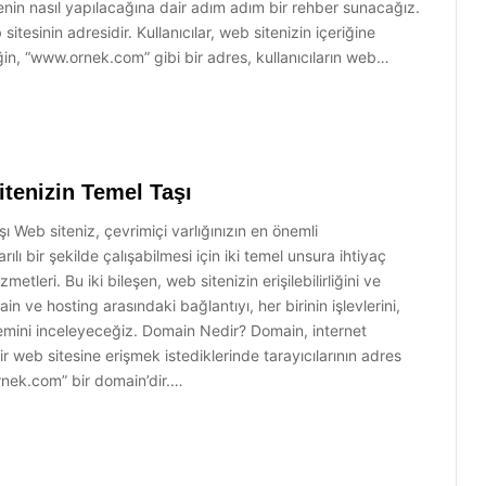
enin nasıl yapılacağına dair adım adım bir rehber sunacağız.
tesinin adresidir. Kullanıcılar, web sitenizin içeriğine
eğin, “www.ornek.com” gibi bir adres, kullanıcıların web…
tenizin Temel Taşı
 Web siteniz, çevrimiçi varlığınızın en önemli
rılı bir şekilde çalışabilmesi için iki temel unsura ihtiyaç
etleri. Bu iki bileşen, web sitenizin erişilebilirliğini ve
 ve hosting arasındaki bağlantıyı, her birinin işlevlerini,
önemini inceleyeceğiz. Domain Nedir? Domain, internet
bir web sitesine erişmek istediklerinde tarayıcılarının adres
rnek.com” bir domain’dir.…